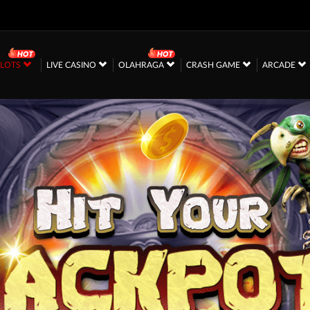
SLOTS
LIVE CASINO
OLAHRAGA
CRASH GAME
ARCADE