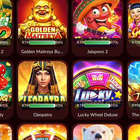
98%
RTP
98%
RTP
97%
RTP
 2
Golden Maitreya Buddha
Jalapeno 2
95%
RTP
95%
RTP
95%
RTP
ty
Cleopatra
Lucky Wheel Deluxe
The