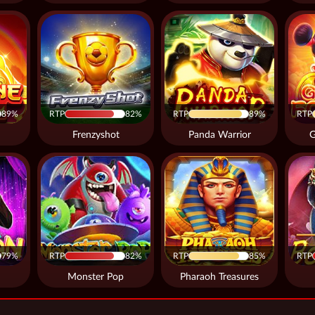
89%
RTP
82%
RTP
89%
RTP
Frenzyshot
Panda Warrior
G
79%
RTP
82%
RTP
85%
RTP
Monster Pop
Pharaoh Treasures