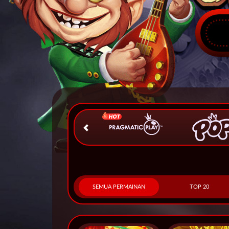
SEMUA PERMAINAN
TOP 20