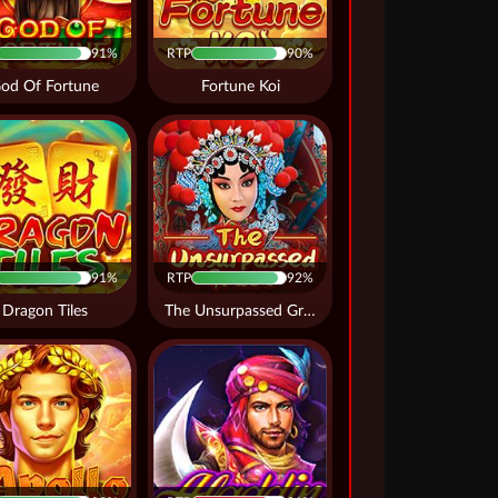
91%
RTP
90%
od Of Fortune
Fortune Koi
91%
RTP
92%
Dragon Tiles
The Unsurpassed Grace