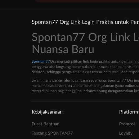
Spontan77 Org Link Login Praktis untuk P
Spontan77 Org Link L
Nuansa Baru
Spontan77
Org menjadi pilihan link login praktis untuk pemain 
pengguna bisa langsung menemukan jalur masuk tanpa harus mele
desktop, sehingga pengalaman akses terasa lebih stabil dan respon
Selain menawarkan alur login yang sederhana, Spontan77 Org juga
mencari akses favorit, serta menikmati pengalaman game online s
menjadi pilihan bagi pengguna Indonesia yang mengutamakan ke
Kebijaksanaan
Platform
Pusat Bantuan
Promosi
Tentang SPONTAN77
Loyalty