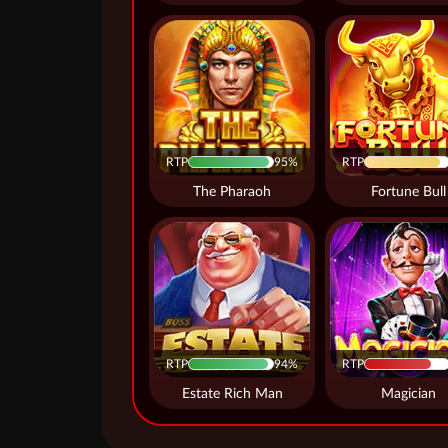
RTP
95%
RTP
The Pharaoh
Fortune Bull
RTP
94%
RTP
Estate Rich Man
Magician