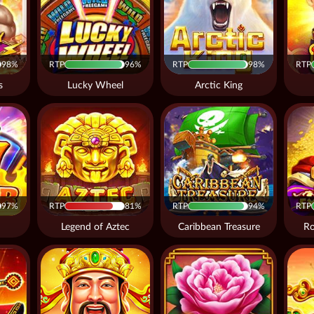
98%
RTP
96%
RTP
98%
RTP
s
Lucky Wheel
Arctic King
97%
RTP
81%
RTP
94%
RTP
Legend of Aztec
Caribbean Treasure
Ro