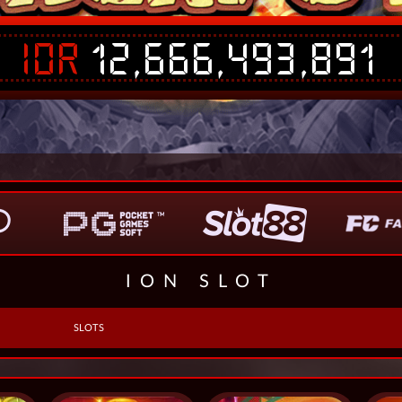
IDR
12,666,493,891
ION SLOT
SLOTS