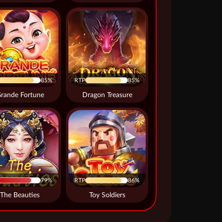
85%
RTP
85%
rande Fortune
Dragon Treasure
79%
RTP
86%
The Beauties
Toy Soldiers