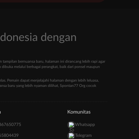
ndonesia dengan
 tampilan bernuansa baru, halaman ini dirancang lebih rapi agar
dibuka melalui berbagai perangkat, baik dari ponsel maupun
las. Pemain dapat menjelajahi halaman dengan lebih leluasa,
nuansa baru yang lebih nyaman dilihat, Spontan77 Org cocok
n
Komunitas
367650775
Whatsapp
65804439
Telegram