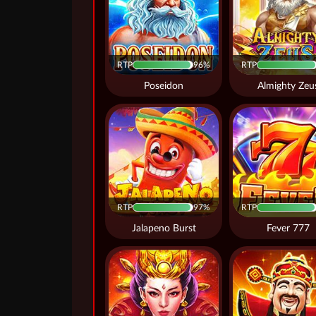
RTP
96%
RTP
Poseidon
Almighty Zeu
RTP
97%
RTP
Jalapeno Burst
Fever 777