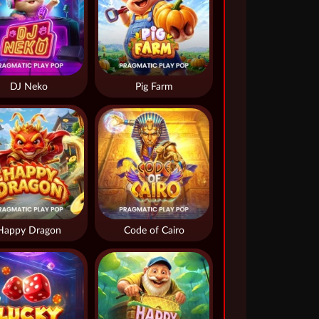
DJ Neko
Pig Farm
Happy Dragon
Code of Cairo