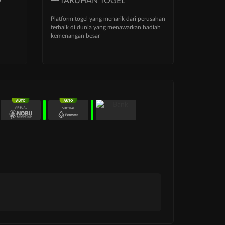
O
TARUHAN TOGEL
Platform togel yang menarik dari perusahan
terbaik di dunia yang menawarkan hadiah
kemenangan besar