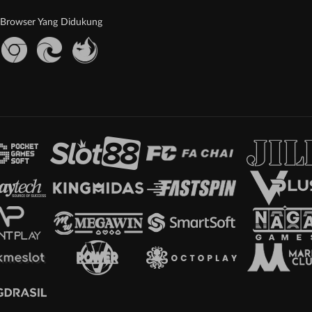
Browser Yang Didukung