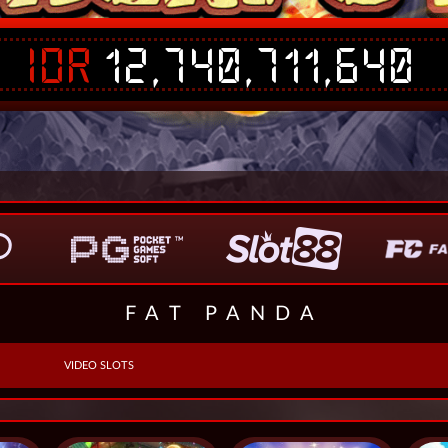
IDR
12,740,711,640
FAT PANDA
VIDEO SLOTS