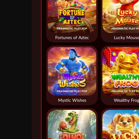
Fortunes of Aztec
Lucky Mous
Mystic Wishes
Wealthy Fro