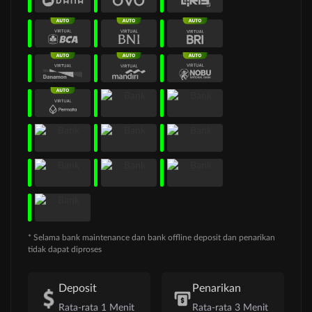
* Selama bank maintenance dan bank offline deposit dan penarikan
tidak dapat diproses
Deposit
Penarikan
Rata-rata 1 Menit
Rata-rata 3 Menit