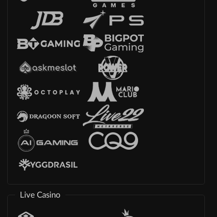
Live Casino