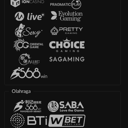
Olahraga