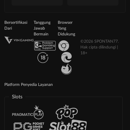
Bersertifikasi
Tanggung
Browser
Dari
Jawab
Yang
Bermain
Didukung
©2026 SPONTAN77.
Hak cipta dilindungi |
18+
Platform Penyedia Layanan
Slots