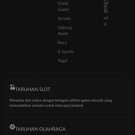
Crash
Game
Arcade
Sabung
Ayam
Race
E-Sports
Togel
TARUHAN SLOT
Penyedia slot online dengan beragam pilihan game menarik yang
memudahkan pemain untuk mencapai jackpot
TARUHAN OLAHRAGA