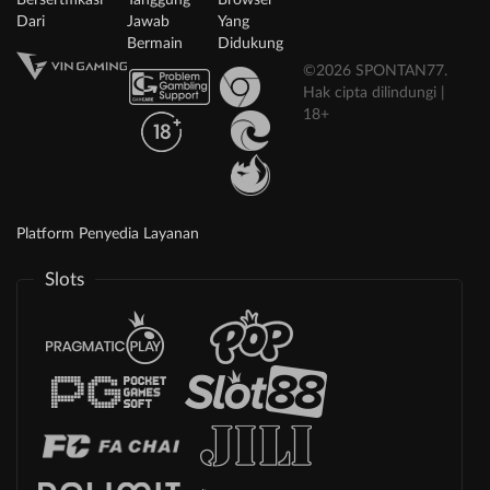
Dari
Jawab
Yang
Bermain
Didukung
©2026 SPONTAN77.
Hak cipta dilindungi |
18+
Platform Penyedia Layanan
Slots