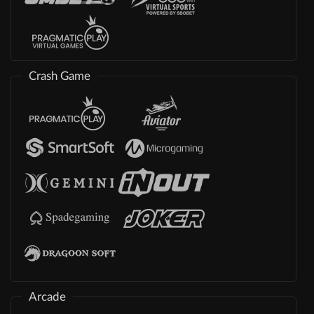
Crash Game
Arcade