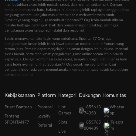
membutuhkan akses lebih mudah, cepat, dan nyaman setiap hari. Dengan
tampilan bernuansa baru, halaman ini dirancang lebih rapi agar pengguna bisa
langsung menemukan jalur masuk tanpa harus melewati proses rumit.
Desainnya yang ringan juga membuat Spontan77 Org lebih mudah dibuka
melalui berbagai perangkat, baik dari ponsel maupun desktop, sehingga
pengalaman akses terasa lebih stabil dan responsif.
Selain menawarkan alur login yang sederhana, Spontan77 Org juga
menghadirkan kesan lebih fresh lewat tampilan modern dan informasi yang
tertata jelas. Pemain dapat menjelajahi halaman dengan lebih leluasa, mencari
akses favorit, serta menikmati pengalaman game online secara lebih praktis
kapan saja. Dengan kombinasi akses cepat, tampilan ringan, dan nuansa baru
yang lebih nyaman dilihat, Spontan77 Org cocok menjadi pilihan bagi
pengguna Indonesia yang mengutamakan kemudahan saat masuk ke platform
permainan online.
Kebijaksanaan
Platform
Kategori
Dukungan
Komunitas
Pusat Bantuan
Promosi
Hot
+855613
Whatsa
Games
74350
pp
Tentang
Loyalty
SPONTAN77
Slots
+855765
Telegra
Referral
804439
m
Live