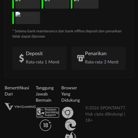
* Selama bank maintenance dan bank offline deposit dan penarikan
tidak dapat diproses
Deposit
Penarikan
Rata-rata 1 Menit
Rata-rata 3 Menit
Bersertifikasi
Tanggung
Browser
Dari
Jawab
Yang
Bermain
Didukung
©2026 SPONTAN77.
Hak cipta dilindungi |
18+