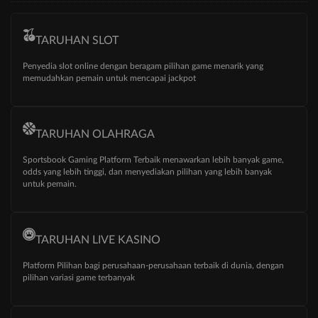
TARUHAN SLOT
Penyedia slot online dengan beragam pilihan game menarik yang
memudahkan pemain untuk mencapai jackpot
TARUHAN OLAHRAGA
Sportsbook Gaming Platform Terbaik menawarkan lebih banyak game,
odds yang lebih tinggi, dan menyediakan pilihan yang lebih banyak
untuk pemain.
TARUHAN LIVE KASINO
Platform Pilihan bagi perusahaan-perusahaan terbaik di dunia, dengan
pilihan variasi game terbanyak