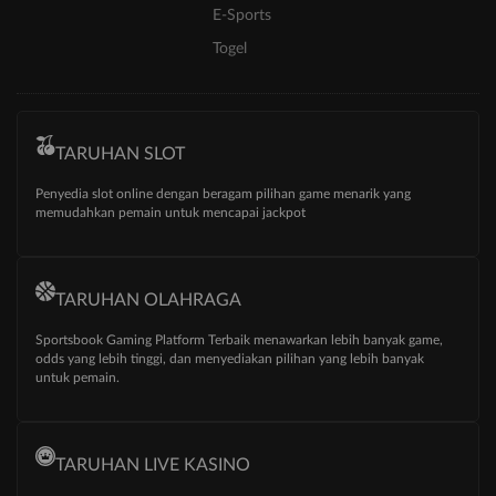
E-Sports
Togel
TARUHAN SLOT
Penyedia slot online dengan beragam pilihan game menarik yang
memudahkan pemain untuk mencapai jackpot
TARUHAN OLAHRAGA
Sportsbook Gaming Platform Terbaik menawarkan lebih banyak game,
odds yang lebih tinggi, dan menyediakan pilihan yang lebih banyak
untuk pemain.
TARUHAN LIVE KASINO