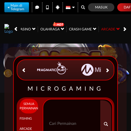
Main di
MASUK
DAF
Telegram
S
LIVE CASINO
OLAHRAGA
CRASH GAME
ARCADE
SA
SELAMAT KEPADA
ne***y Telah Melakukan WD Sebesar 2.100.000
MICROGAMING
SEMUA
PERMAINAN
FISHING
ARCADE