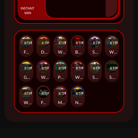
INSTANT
WIN
RTP
85%
RTP
91%
RTP
86%
RTP
82%
RTP
79%
RTP
84%
Fortune Fishing
Dice Pop
WD Golden Fuwa Fishing
Big Button Bash
SoccerX
WD FuWa Fishing
RTP
90%
RTP
90%
RTP
90%
RTP
92%
RTP
85%
RTP
91%
Golden Tyrant Fishing
WD King Kong Fishing
Plinko Pop
WD Nezha Fishing Legend
StrikerX
Soccer Striker
RTP
81%
RTP
90%
RTP
87%
RTP
83%
WD Gold Blast Fishing
Fruit Blast
Mine Pop
Nexus Golden Tyrant