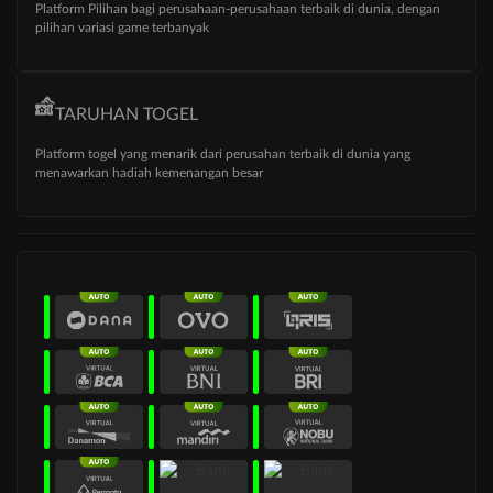
Platform Pilihan bagi perusahaan-perusahaan terbaik di dunia, dengan
pilihan variasi game terbanyak
TARUHAN TOGEL
Platform togel yang menarik dari perusahan terbaik di dunia yang
menawarkan hadiah kemenangan besar